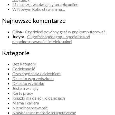
Minisprzęt wspierający terapię online
W Nowym Roku stawiam na…
Najnowsze komentarze
Olina
-
Czy dzieci powinny grać w gry komputerowe?
Judyta
-
Oligofrenopedagog – specjalista od
niepełnosprawności intelektualnej
Kategorie
Bez kategorii
Codzienność
Czas spędzony z dzieckiem
Dziecko w przedszkolu
Dziecko w żłobku
Jestem w ciąży
Karty pracy
Książki dla dzieci i o dzieciach
Mama i kariera
Niepełnosprawność
Nowoczesne metody terapeutyczne