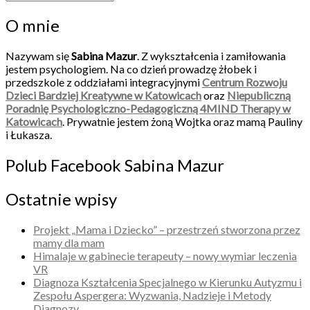
O mnie
Nazywam się
Sabina Mazur
. Z wykształcenia i zamiłowania
jestem psychologiem. Na co dzień prowadzę żłobek i
przedszkole z oddziałami integracyjnymi
Centrum Rozwoju
Dzieci Bardziej Kreatywne w Katowicach
oraz
Niepubliczną
Poradnię Psychologiczno-Pedagogiczną 4MIND Therapy w
Katowicach
. Prywatnie jestem żoną Wojtka oraz mamą Pauliny
i Łukasza.
Polub Facebook Sabina Mazur
Ostatnie wpisy
Projekt „Mama i Dziecko” – przestrzeń stworzona przez
mamy dla mam
Himalaje w gabinecie terapeuty – nowy wymiar leczenia
VR
Diagnoza Kształcenia Specjalnego w Kierunku Autyzmu i
Zespołu Aspergera: Wyzwania, Nadzieje i Metody
Diagnozy