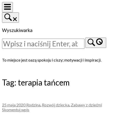
Skip
to
content
Wyszukiwarka
Home
To miejsce jest oazą spokoju i ciszy; motywacji i inspiracji.
Tag:
terapia tańcem
25 maja 2020
Rodzina
,
Rozwój dziecka
,
Zabawy z dziećmi
Skomentuj wpis